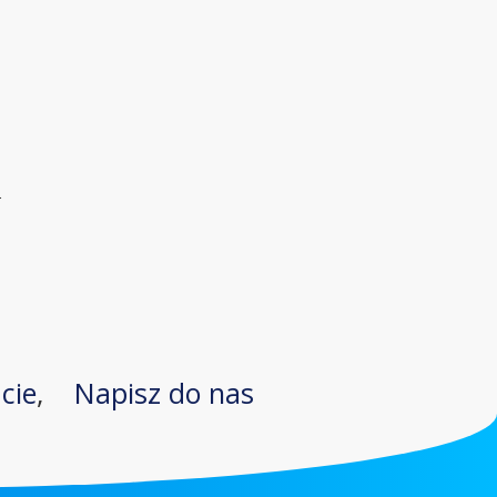
l
acie
,
Napisz do nas