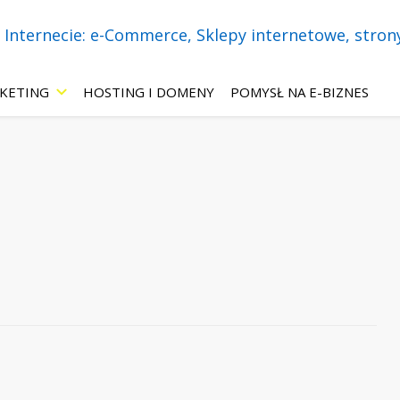
necie! Wszystko o: sklepach internetowych, stronach WWW, marketing
 – eBiznes.pl – 
KETING
HOSTING I DOMENY
POMYSŁ NA E-BIZNES
-Commerce, Skle
9
 ChatBoty, Mar
ie.