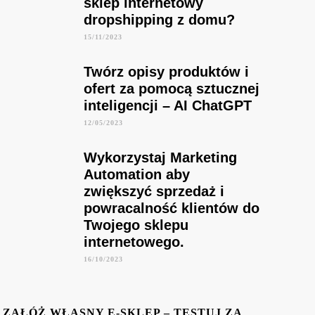
sklep internetowy
dropshipping z domu?
15/11/2023
Twórz opisy produktów i
ofert za pomocą sztucznej
inteligencji – AI ChatGPT
12/05/2023
Wykorzystaj Marketing
Automation aby
zwiększyć sprzedaż i
powracalność klientów do
Twojego sklepu
internetowego.
16/10/2023
ZAŁÓŻ WŁASNY E-SKLEP – TESTUJ ZA