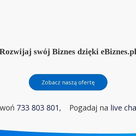
Rozwijaj swój Biznes dzięki eBiznes.p
Zobacz naszą ofertę
zwoń
733 803 801
,
Pogadaj na
live ch