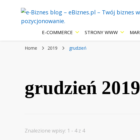
Blog eBiznes.pl – wszystko o prowadzenie biznesu w Inter
e-Biznes blog
E-COMMERCE
STRONY WWW
MAR
Home
2019
grudzień
Internecie: e
grudzień 201
strony WWW,
pozycjonowan
Znalezione wpisy: 1 - 4 z 4