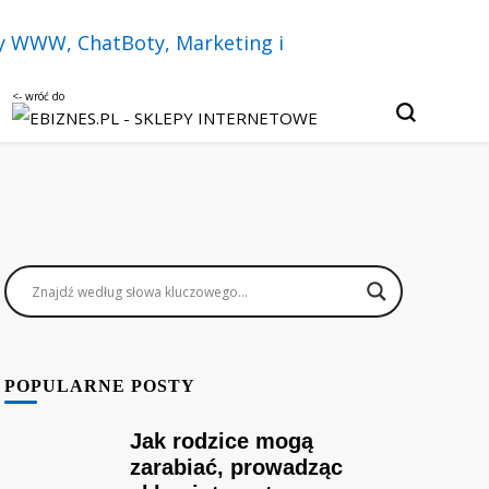
u, czatbotach i sztucznej inteligencji.
Twój biznes w
py internetowe,
keting i
POPULARNE POSTY
Jak rodzice mogą
zarabiać, prowadząc