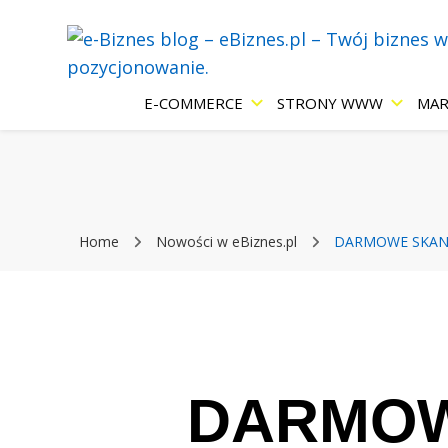
Blog eBiznes.pl – wszystko o prowadzenie biznesu w Inter
e-Biznes blog
E-COMMERCE
STRONY WWW
MAR
Internecie: e
Home
Nowości w eBiznes.pl
DARMOWE SKANE
strony WWW,
pozycjonowan
DARMOW