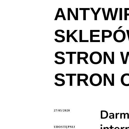
ANTYWI
SKLEPÓ
STRON 
STRON 
Darm
27/05/2020
UDOSTĘPNIJ