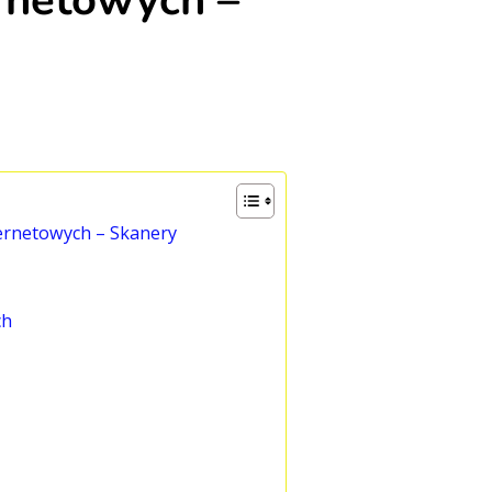
ernetowych –
ernetowych – Skanery
ch