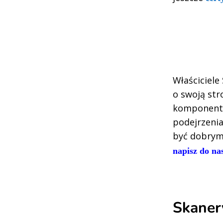
Właściciele
o swoją stro
komponentów
podejrzenia
być dobrym
napisz do na
Skanery