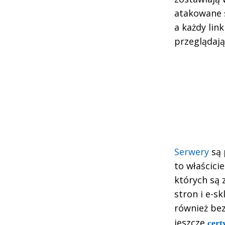
atakowane s
a każdy lin
przeglądają
Serwery
są 
to właścici
których są
stron i e-s
również be
jeszcze
cert