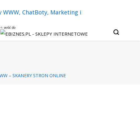
u, czatbotach i sztucznej inteligencji.
Twój biznes w
py internetowe,
WW – SKANERY STRON ONLINE
keting i