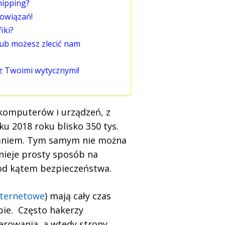
hipping?
bowiązań!
iki?
ub możesz zlecić nam
 z Twoimi wytycznymi!
 komputerów i urządzeń, z
ku 2018 roku blisko 350 tys.
waniem. Tym samym nie można
stnieje prosty sposób na
od kątem bezpieczeństwa.
nternetowe
) mają cały czas
pie. Często hakerzy
erowania, a wtedy strony