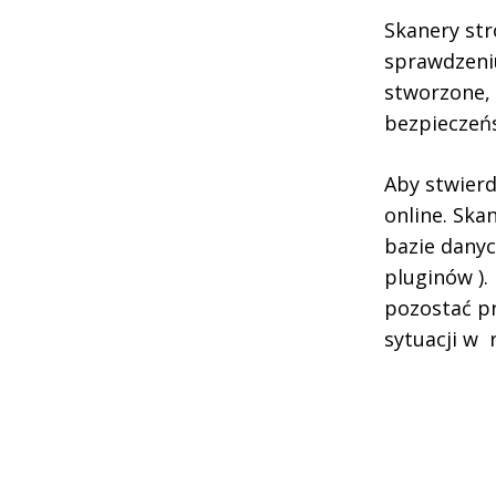
Skanery str
sprawdzeni
stworzone, 
bezpieczeńs
Aby stwierd
online. Ska
bazie danyc
pluginów ).
pozostać pr
sytuacji w r