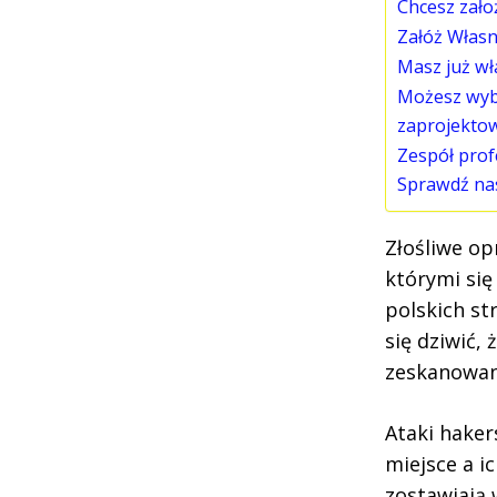
Chcesz zało
Załóż Własn
Masz już wł
Możesz wybr
zaprojekto
Zespół prof
Sprawdź nas
Złośliwe op
którymi się
polskich s
się dziwić, 
zeskanowan
Ataki haker
miejsce a i
zostawiają 