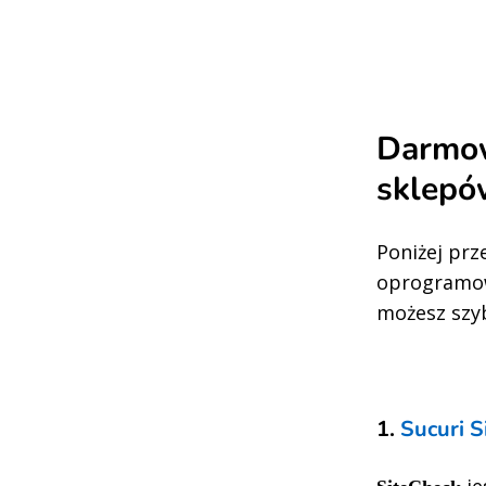
Darmow
sklepó
Poniżej prz
oprogramow
możesz szy
1.
Sucuri S