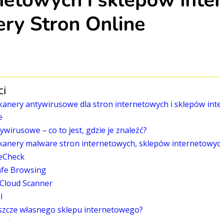
netowych i sklepów int
ry Stron Online
ci
nery antywirusowe dla stron internetowych i sklepów int
e
wirusowe – co to jest, gdzie je znaleźć?
anery malware stron internetowych, sklepów internetowy
teCheck
afe Browsing
 Cloud Scanner
l
szcze własnego sklepu internetowego?