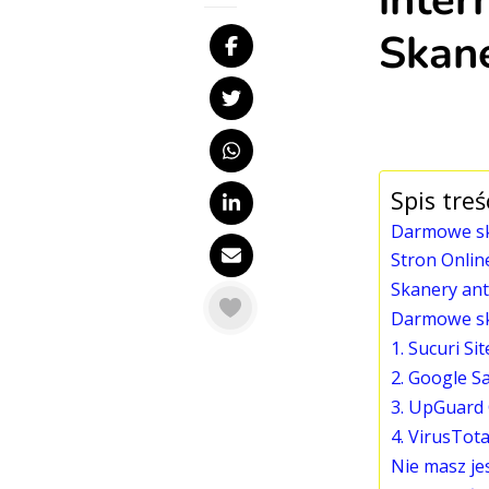
inter
Skane
Spis treś
Darmowe ska
Stron Onlin
Skanery anty
Darmowe sk
1. Sucuri Si
2. Google S
3. UpGuard
4. VirusTota
Nie masz je