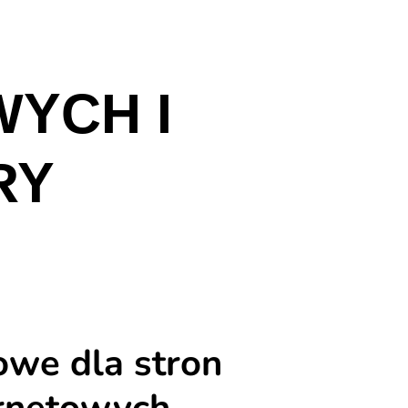
YCH I
RY
we dla stron