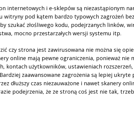
on internetowych i e-sklepów są niezastąpionym na
u witryny pod kątem bardzo typowych zagrożeń bez
by szukać złośliwego kodu, podejrzanych linków, w
twa, mocno przestarzałych wersji systemu itp.
zić czy strona jest zawirusowana nie można się opie
nery online mają pewne ograniczenia, ponieważ ni
h, kontach użytkowników, ustawieniach rozszerzeń,
 Bardziej zaawansowane zagrożenia są lepiej ukryte
zez dłuższy czas niezauważone i nawet skanery online
azie podejrzenia, że ze stroną coś jest nie tak, trze