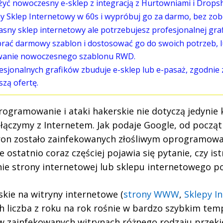
żyć nowoczesny e-sklep z integracją z Hurtowniami i Drops
y Sklep Internetowy w 60s i wypróbuj go za darmo, bez zo
asny sklep internetowy ale potrzebujesz profesjonalnej graf
ać darmowy szablon i dostosować go do swoich potrzeb, l
wanie nowoczesnego szablonu RWD.
esjonalnych grafików zbuduje e-sklep lub e-pasaż, zgodnie
zą ofertę.
rogramowanie i ataki hakerskie nie dotyczą jedynie
 łączymy z Internetem. Jak podaje Google, od począt
tron zostało zainfekowanych złośliwym oprogramo
że ostatnio coraz częściej pojawia się pytanie, czy i
ie strony internetowej lub sklepu internetowego p
skie na witryny internetowe (
strony WWW
,
Sklepy I
ch liczba z roku na rok rośnie w bardzo szybkim tem
w zainfekowanych witrynach różnego rodzaju przeki