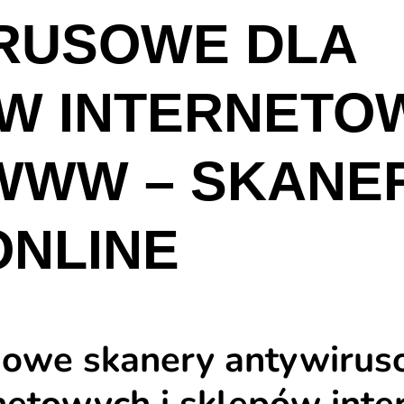
RUSOWE DLA
W INTERNETOW
WWW – SKANE
ONLINE
owe skanery antywiruso