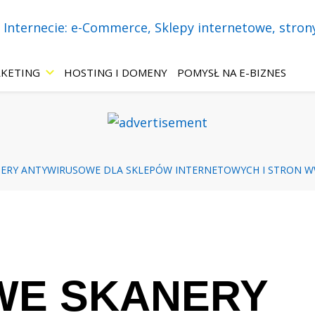
necie! Wszystko o: sklepach internetowych, stronach WWW, marketing
 – eBiznes.pl – 
KETING
HOSTING I DOMENY
POMYSŁ NA E-BIZNES
-Commerce, Skle
RY ANTYWIRUSOWE DLA SKLEPÓW INTERNETOWYCH I STRON W
 ChatBoty, Mar
ie.
E SKANERY