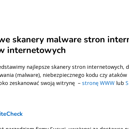
e skanery malware stron inter
w internetowych
edstawimy najlepsze skanery stron internetowych, 
ania (malware), niebezpiecznego kodu czy ataków 
bko zeskanować swoją witrynę –
stronę WWW
lub
S
iteCheck