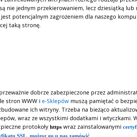
ą nie jednym przekierowaniem, lecz dziesiątką lub 
k jest potencjalnym zagrożeniem dla naszego kompu
cej taką stronę.
przeważnie dobrze zabezpieczone przez administrat
ele stron WWW i
e-Sklepów
muszą pamiętać o bezpi
 zbudowane ich witryny. Trzeba na bieżąco aktuali
klepów, wraz ze wszystkimi dodatkami i wtyczkami. 
zpieczne protokoły
wraz zainstalowanymi
https
certy
.
yfikatu SSL, możesz go u nas zamówić