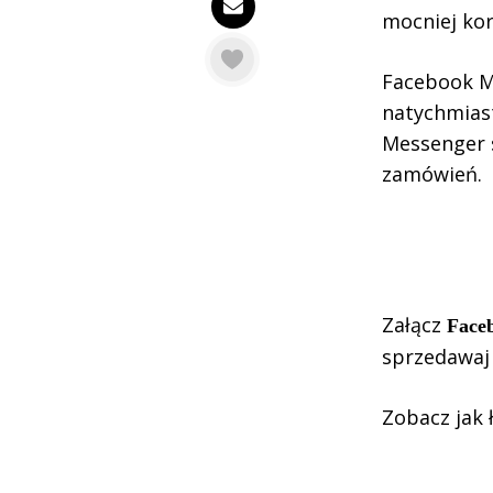
mocniej kor
Facebook Me
natychmiast
Messenger s
zamówień.
Załącz
Face
sprzedawaj 
Zobacz jak