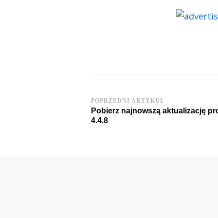
Post
POPRZEDNI ARTYKUŁ
Pobierz najnowszą aktualizację pr
Navigation
4.4.8