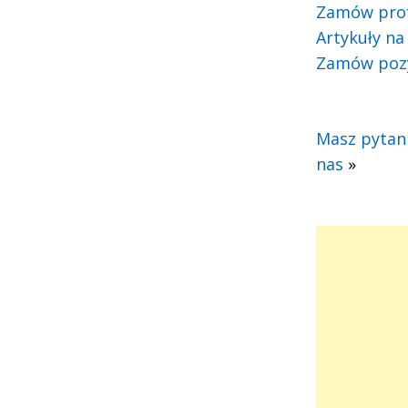
Zamów prof
Artykuły na
Zamów pozy
Masz pytani
nas
»