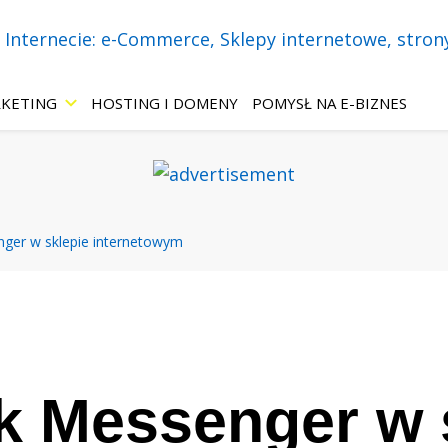
necie! Wszystko o: sklepach internetowych, stronach WWW, marketing
 – eBiznes.pl – 
KETING
HOSTING I DOMENY
POMYSŁ NA E-BIZNES
-Commerce, Skle
ger w sklepie internetowym
 ChatBoty, Mar
ie.
 Messenger w 