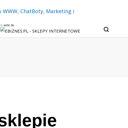
u, czatbotach i sztucznej inteligencji.
Twój biznes w
py internetowe,
keting i
sklepie