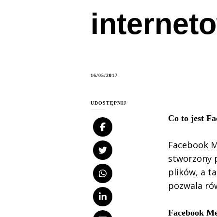
interne
16/05/2017
UDOSTĘPNIJ
Co to jest F
Facebook M
stworzony p
plików, a t
pozwala ró
Facebook Me