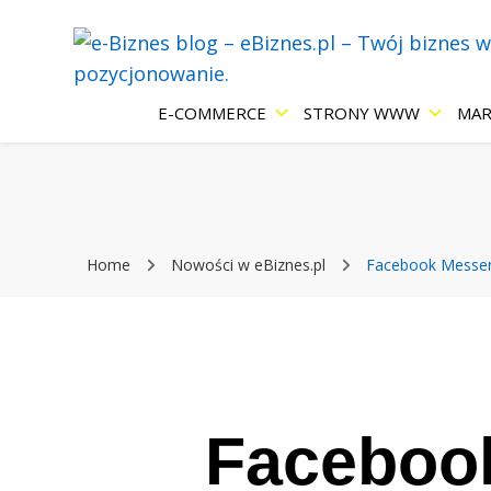
Blog eBiznes.pl – wszystko o prowadzenie biznesu w Inter
e-Biznes blog
E-COMMERCE
STRONY WWW
MAR
Internecie: e
Home
Nowości w eBiznes.pl
Facebook Messen
strony WWW,
pozycjonowan
Facebook