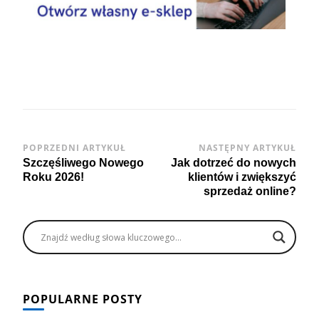
Post
POPRZEDNI ARTYKUŁ
NASTĘPNY ARTYKUŁ
Szczęśliwego Nowego
Jak dotrzeć do nowych
Navigation
Roku 2026!
klientów i zwiększyć
sprzedaż online?
POPULARNE POSTY