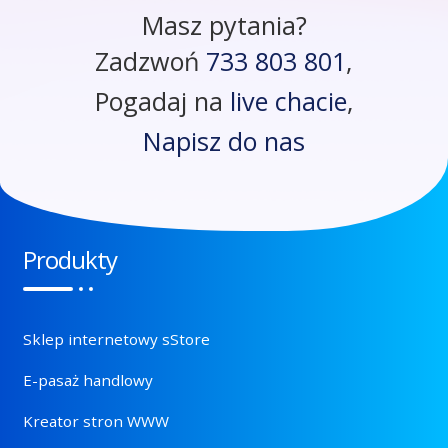
Masz pytania?
Zadzwoń
733 803 801
,
Pogadaj na
live chacie
,
Napisz do nas
Produkty
Sklep internetowy sStore
E-pasaż handlowy
Kreator stron WWW