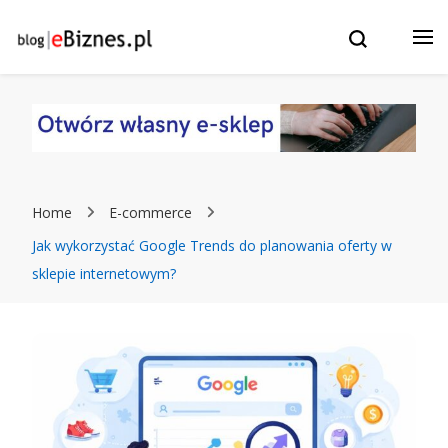
Blog eBiznes.pl – wszystko o prowadzenie biznesu w
e-Biznes blog – eBiznes.pl –
Internecie! Wszystko o: sklepach internetowych, stronach
WWW, marketingu, czatbotach i sztucznej inteligencji.
Twój biznes w Internecie: e-
Commerce, Sklepy
internetowe, strony WWW,
Home
E-commerce
ChatBoty, Marketing i
Jak wykorzystać Google Trends do planowania oferty w
sklepie internetowym?
pozycjonowanie.