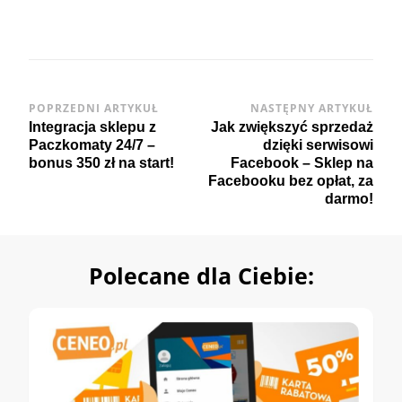
Post
POPRZEDNI ARTYKUŁ
NASTĘPNY ARTYKUŁ
Integracja sklepu z
Jak zwiększyć sprzedaż
Navigation
Paczkomaty 24/7 –
dzięki serwisowi
bonus 350 zł na start!
Facebook – Sklep na
Facebooku bez opłat, za
darmo!
Polecane dla Ciebie: