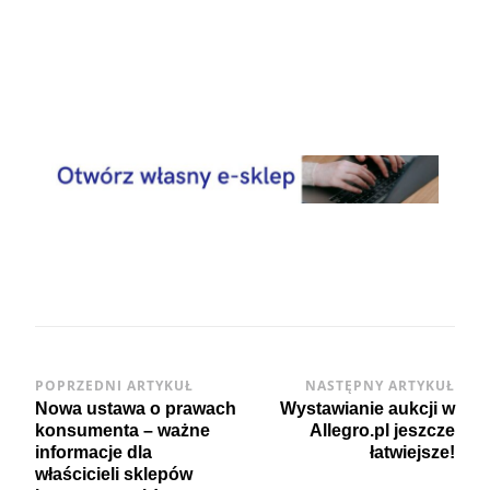
.
Post
POPRZEDNI ARTYKUŁ
NASTĘPNY ARTYKUŁ
Nowa ustawa o prawach
Wystawianie aukcji w
Navigation
konsumenta – ważne
Allegro.pl jeszcze
informacje dla
łatwiejsze!
właścicieli sklepów