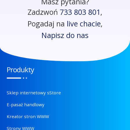
Masz pytania?
Zadzwoń
733 803 801
,
Pogadaj na
live chacie
,
Napisz do nas
Produkty
Sklep internetowy sStore
E-pasaż handlowy
Kreator stron WWW
Strony WWW