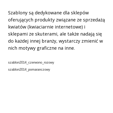
.
S
zablony
są dedykowane dla sklepów
oferujących produkty związane ze sprzedażą
kwiatów (kwiaciarnie internetowe) i
sklepami ze skuterami, ale także nadają się
do każdej innej branży, wystarczy zmienić w
nich motywy graficzne na inne.
szablon201
4_czerwono_rozowy
szablon201
4_pomaranczowy
.
.
.