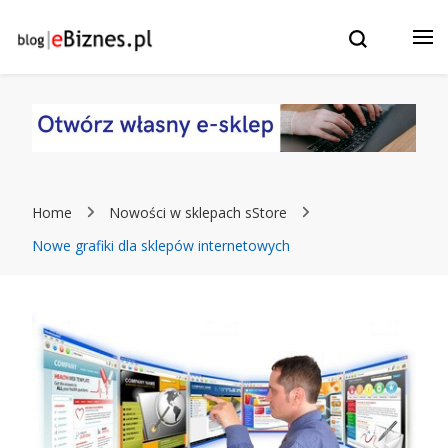
Blog eBiznes.pl – wszystko o prowadzenie biznesu w
e-Biznes blog – eBiznes.pl –
Internecie! Wszystko o: sklepach internetowych, stronach
WWW, marketingu, czatbotach i sztucznej inteligencji.
Twój biznes w Internecie: e-
Commerce, Sklepy
internetowe, strony WWW,
Home
Nowości w sklepach sStore
ChatBoty, Marketing i
Nowe grafiki dla sklepów internetowych
pozycjonowanie.