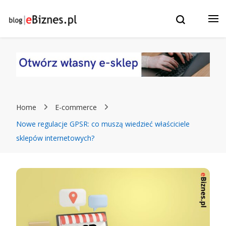
Blog eBiznes.pl – wszystko o prowadzenie biznesu w
e-Biznes blog – eBiznes.pl –
Internecie! Wszystko o: sklepach internetowych, stronach
WWW, marketingu, czatbotach i sztucznej inteligencji.
Twój biznes w Internecie: e-
Commerce, Sklepy
internetowe, strony WWW,
Home
E-commerce
ChatBoty, Marketing i
Nowe regulacje GPSR: co muszą wiedzieć właściciele
sklepów internetowych?
pozycjonowanie.