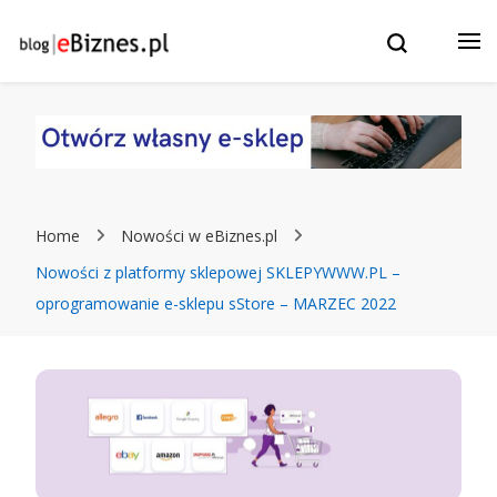
Blog eBiznes.pl – wszystko o prowadzenie biznesu w
e-Biznes blog – eBiznes.pl –
Internecie! Wszystko o: sklepach internetowych, stronach
WWW, marketingu, czatbotach i sztucznej inteligencji.
Twój biznes w Internecie: e-
Commerce, Sklepy
internetowe, strony WWW,
Home
Nowości w eBiznes.pl
ChatBoty, Marketing i
Nowości z platformy sklepowej SKLEPYWWW.PL –
oprogramowanie e-sklepu sStore – MARZEC 2022
pozycjonowanie.