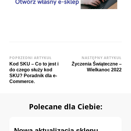
Post
POPRZEDNI ARTYKUŁ
NASTĘPNY ARTYKUŁ
Kod SKU – Co to jest i
Życzenia Świąteczne –
Navigation
do czego służy kod
Wielkanoc 2022
SKU? Poradnik dla e-
Commerce.
Polecane dla Ciebie:
Nowa aktualizacja sklepu