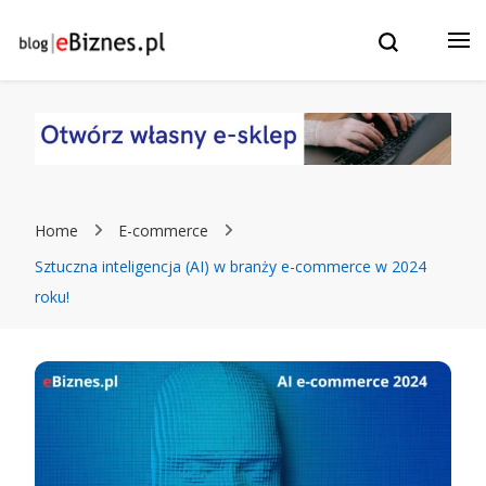
Blog eBiznes.pl – wszystko o prowadzenie biznesu w
e-Biznes blog – eBiznes.pl –
Internecie! Wszystko o: sklepach internetowych, stronach
WWW, marketingu, czatbotach i sztucznej inteligencji.
Twój biznes w Internecie: e-
Commerce, Sklepy
internetowe, strony WWW,
Home
E-commerce
ChatBoty, Marketing i
Sztuczna inteligencja (AI) w branży e-commerce w 2024
roku!
pozycjonowanie.