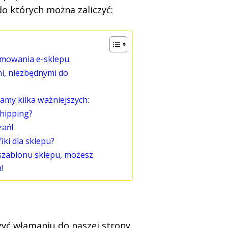
do których można zaliczyć:
amowania e-sklepu.
mi, niezbędnymi do
iamy kilka ważniejszych:
shipping?
zań!
iki dla sklepu?
 szablonu sklepu, możesz
!
yć włamaniu do naszej strony