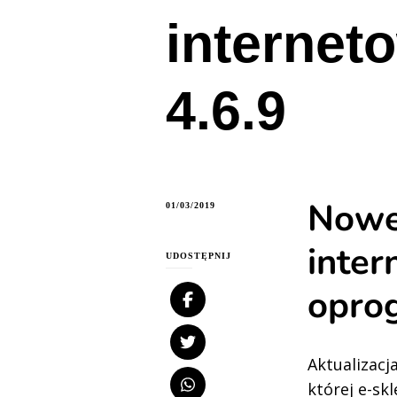
internet
4.6.9
Nowe
01/03/2019
inter
UDOSTĘPNIJ
opro
Aktualizacj
której e-sk