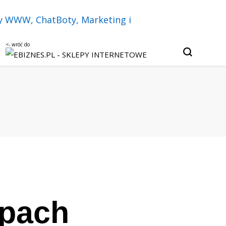
u, czatbotach i sztucznej inteligencji.
Twój biznes w
py internetowe,
keting i
epach