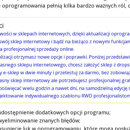
e oprogramowania pełnią kilka bardzo ważnych ról, 
ci
ości w sklepach internetowych, dzięki aktualizacji oprogr
 swój sklep internetowy i bądź na bieżąco z nowymi funkcja
 profesjonalnej sprzedaży online.
alizacji otrzymasz nowe opcje i poprawki. Poniżej przedstaw
asnego sklepu internetowego, chcesz założyć sklep z drop
y e-sklep w dwie minuty i przetestuj za darmo, bez zobowią
asny sklep internetowy ale potrzebujesz profesjonalnej graf
poświęcać wielu godzin a nawet dni, na samodzielną edycję
ojektowanie indywidualnego szablonu RWD profesjonalistom
udostępnienie dodatkowych opcji programu;
wyeliminowanie znanych błędów;
usunięcie luk w oprogramowaniu, które mogą posłuż