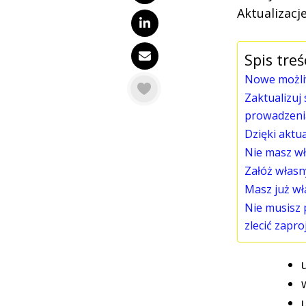
Aktualizacj
Spis treś
Nowe możliw
Zaktualizuj
prowadzenia
Dzięki aktu
Nie masz wł
Załóż własn
Masz już wł
Nie musisz 
zlecić zapr