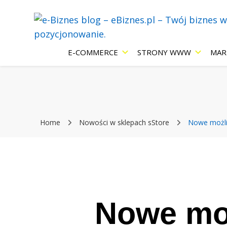
Blog eBiznes.pl – wszystko o prowadzenie biznesu w Inter
e-Biznes blog
E-COMMERCE
STRONY WWW
MAR
Internecie: e
Home
Nowości w sklepach sStore
Nowe możliw
strony WWW,
pozycjonowan
Nowe moż