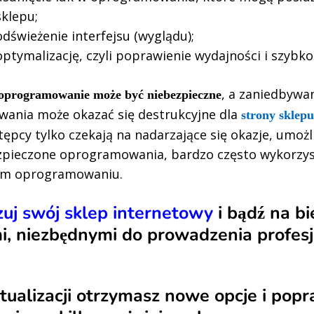
sklepu;
odświeżenie interfejsu (wyglądu);
optymalizację, czyli poprawienie wydajności i szybkoś
, a zaniedbywan
 oprogramowanie może być niebezpieczne
ania może okazać się destrukcyjne dla
strony sklep
ępcy tylko czekają na nadarzające się okazje, umoż
zpieczone oprogramowania, bardzo często wykorzyst
ym oprogramowaniu.
zuj swój sklep internetowy
i
bądź na b
i, niezbędnymi do prowadzenia profes
ktualizacji otrzymasz nowe opcje i popr