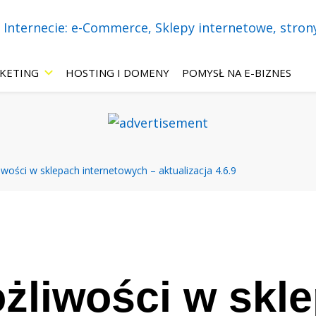
necie! Wszystko o: sklepach internetowych, stronach WWW, marketing
 – eBiznes.pl – 
KETING
HOSTING I DOMENY
POMYSŁ NA E-BIZNES
-Commerce, Skle
ości w sklepach internetowych – aktualizacja 4.6.9
 ChatBoty, Mar
ie.
liwości w skl