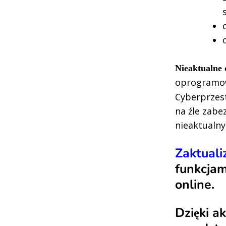
Nieaktualne
oprogramow
Cyberprzest
na źle zabe
nieaktualn
Zaktuali
funkcjam
online.
Dzięki a