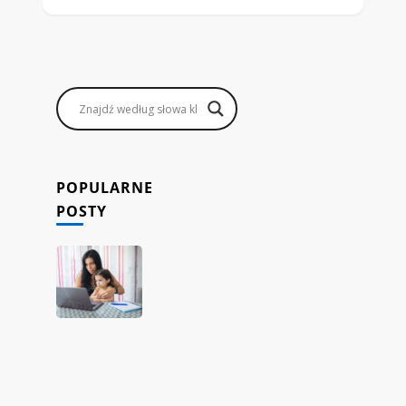
POPULARNE
POSTY
Jak
rodzice
mogą
zarabiać,
prowadząc
sklep
internetowy