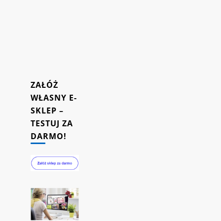
Twojego
sklepu
internetowego.
16/10/2023
ZAŁÓŻ
WŁASNY E-
SKLEP –
TESTUJ ZA
DARMO!