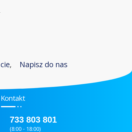
l
acie
,
Napisz do nas
Kontakt
733 803 801
(8:00 - 18:00)