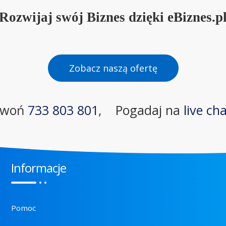
Rozwijaj swój Biznes dzięki eBiznes.p
Zobacz naszą ofertę
zwoń
733 803 801
,
Pogadaj na
live ch
Informacje
Pomoc