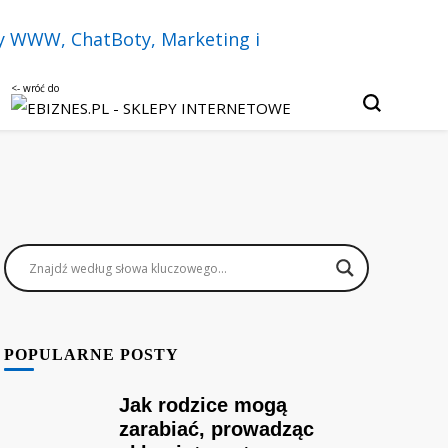
u, czatbotach i sztucznej inteligencji.
Twój biznes w
py internetowe,
keting i
POPULARNE POSTY
Jak rodzice mogą
zarabiać, prowadząc