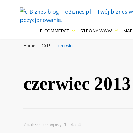
Blog eBiznes.pl – wszystko o prowadzenie biznesu w Inter
e-Biznes blog
E-COMMERCE
STRONY WWW
MAR
Home
2013
czerwiec
Internecie: e
czerwiec 2013
strony WWW,
pozycjonowan
Znalezione wpisy: 1 - 4 z 4