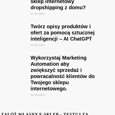
sklep internetowy
dropshipping z domu?
15/11/2023
Twórz opisy produktów i
ofert za pomocą sztucznej
inteligencji – AI ChatGPT
12/05/2023
Wykorzystaj Marketing
Automation aby
zwiększyć sprzedaż i
powracalność klientów do
Twojego sklepu
internetowego.
16/10/2023
ZAŁÓŻ WŁASNY E-SKLEP – TESTUJ ZA