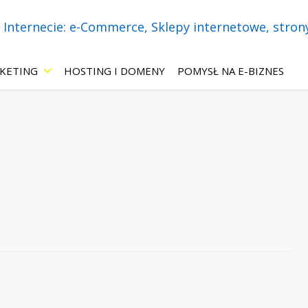
necie! Wszystko o: sklepach internetowych, stronach WWW, marketing
 – eBiznes.pl – 
KETING
HOSTING I DOMENY
POMYSŁ NA E-BIZNES
-Commerce, Skle
 ChatBoty, Mar
ie.