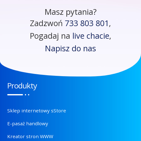
Masz pytania?
Zadzwoń
733 803 801
,
Pogadaj na
live chacie
,
Napisz do nas
Produkty
Sklep internetowy sStore
E-pasaż handlowy
Kreator stron WWW