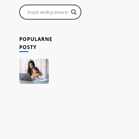
POPULARNE
POSTY
Jak
rodzice
mogą
zarabiać,
prowadząc
sklep
internetowy
dropshipping
z
domu?
15/11/2023