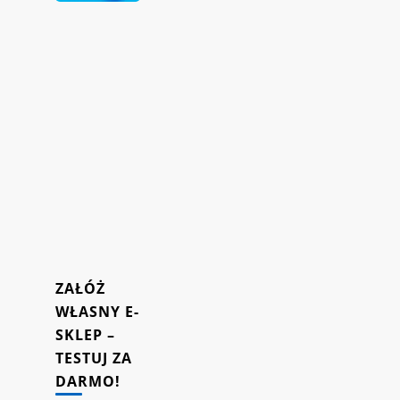
aby
zwiększyć
sprzedaż
i
powracalność
klientów
do
Twojego
sklepu
internetowego.
16/10/2023
ZAŁÓŻ
WŁASNY E-
SKLEP –
TESTUJ ZA
DARMO!