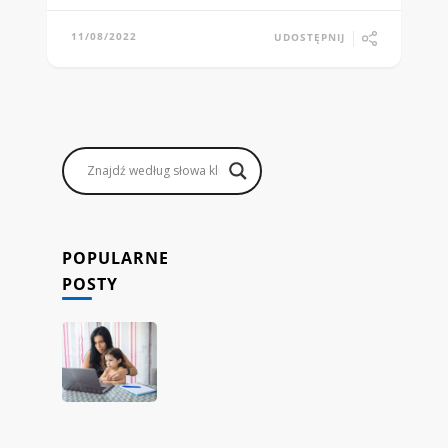
11/08/2022
UDOSTĘPNIJ
POPULARNE
POSTY
Jak
rodzice
mogą
zarabiać,
prowadząc