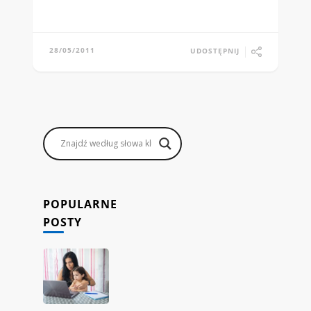
28/05/2011
UDOSTĘPNIJ
POPULARNE
POSTY
Jak
rodzice
mogą
zarabiać,