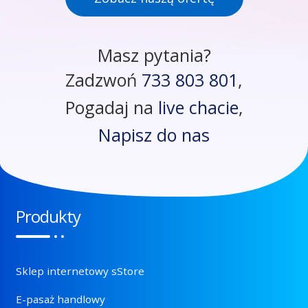
Masz pytania?
Zadzwoń
733 803 801
,
Pogadaj na
live chacie
,
Napisz do nas
Produkty
Sklep internetowy sStore
E-pasaż handlowy