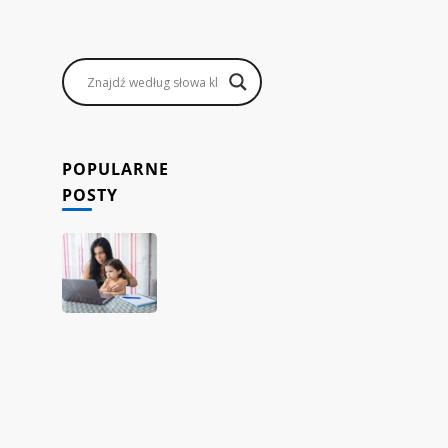
POPULARNE
POSTY
Jak
rodzice
mogą
zarabiać,
prowadząc
sklep
internetowy
dropshipping
z