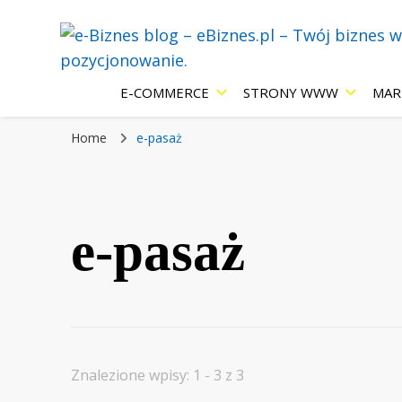
Blog eBiznes.pl – wszystko o prowadzenie biznesu w Inter
e-Biznes blog
E-COMMERCE
STRONY WWW
MAR
Home
e-pasaż
Internecie: e
e-pasaż
strony WWW,
pozycjonowan
Znalezione wpisy: 1 - 3 z 3