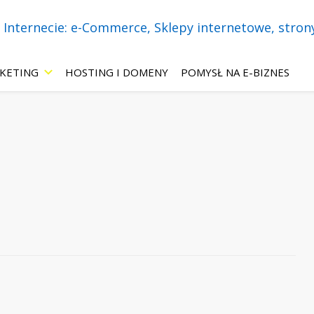
necie! Wszystko o: sklepach internetowych, stronach WWW, marketing
 – eBiznes.pl – 
KETING
HOSTING I DOMENY
POMYSŁ NA E-BIZNES
-Commerce, Skle
 ChatBoty, Mar
ie.