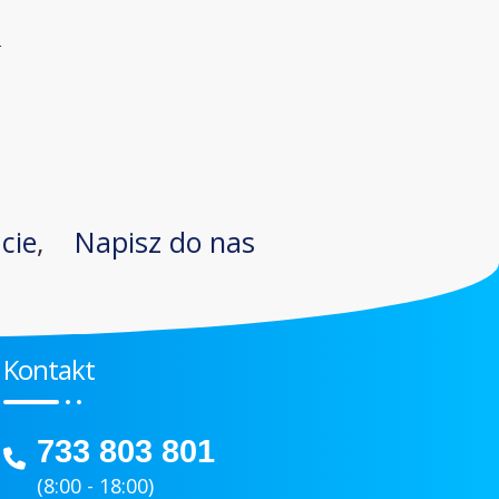
l
acie
,
Napisz do nas
Kontakt
733 803 801
(8:00 - 18:00)