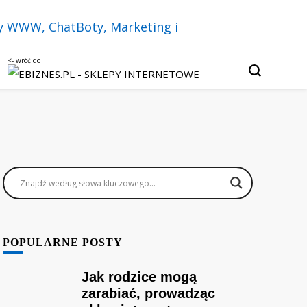
u, czatbotach i sztucznej inteligencji.
Twój biznes w
py internetowe,
keting i
POPULARNE POSTY
Jak rodzice mogą
zarabiać, prowadząc