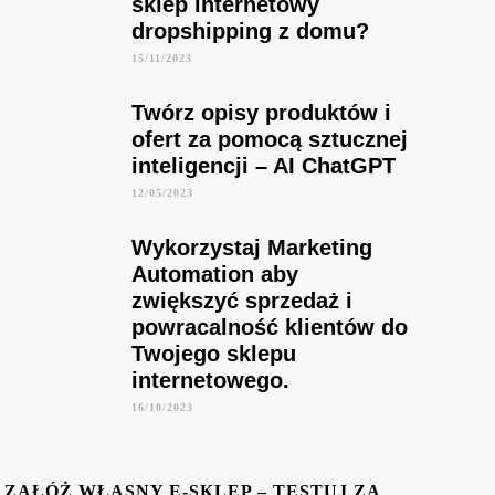
sklep internetowy
dropshipping z domu?
15/11/2023
Twórz opisy produktów i
ofert za pomocą sztucznej
inteligencji – AI ChatGPT
12/05/2023
Wykorzystaj Marketing
Automation aby
zwiększyć sprzedaż i
powracalność klientów do
Twojego sklepu
internetowego.
16/10/2023
ZAŁÓŻ WŁASNY E-SKLEP – TESTUJ ZA