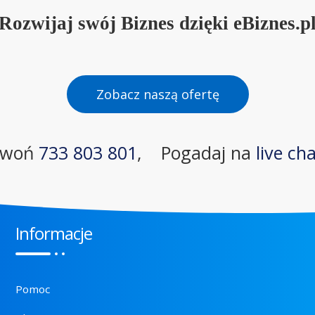
Rozwijaj swój Biznes dzięki eBiznes.p
Zobacz naszą ofertę
zwoń
733 803 801
,
Pogadaj na
live ch
Informacje
Pomoc