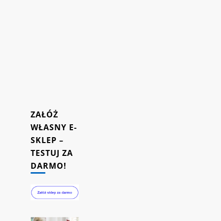
powracalność
klientów
do
Twojego
sklepu
internetowego.
16/10/2023
ZAŁÓŻ
WŁASNY E-
SKLEP –
TESTUJ ZA
DARMO!