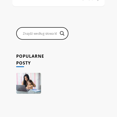
POPULARNE
POSTY
Jak
rodzice
mogą
zarabiać,
prowadząc
sklep
internetowy