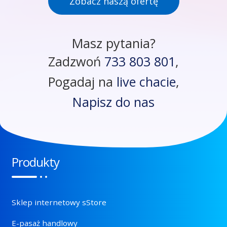
Zobacz naszą ofertę
Masz pytania?
Zadzwoń
733 803 801
,
Pogadaj na
live chacie
,
Napisz do nas
Produkty
Sklep internetowy sStore
E-pasaż handlowy