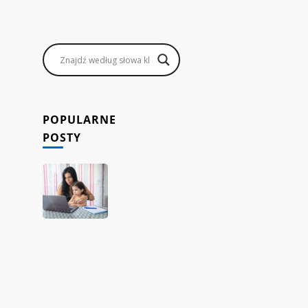
POPULARNE
POSTY
Jak
rodzice
mogą
zarabiać,
prowadząc
sklep
internetowy
dropshipping
z