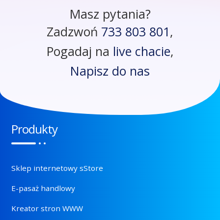
Masz pytania?
Zadzwoń
733 803 801
,
Pogadaj na
live chacie
,
Napisz do nas
Produkty
Sklep internetowy sStore
E-pasaż handlowy
Kreator stron WWW