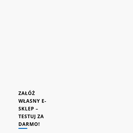
zwiększyć
sprzedaż
i
powracalność
klientów
do
Twojego
sklepu
internetowego.
16/10/2023
ZAŁÓŻ
WŁASNY E-
SKLEP –
TESTUJ ZA
DARMO!