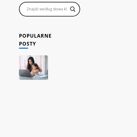
POPULARNE
POSTY
Jak
rodzice
mogą
zarabiać,
prowadząc
sklep
internetowy
dropshipping
z
domu?
15/11/2023