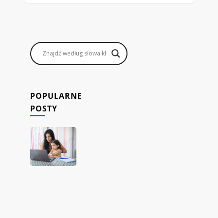
POPULARNE
POSTY
Jak
rodzice
mogą
zarabiać,
prowadząc
sklep
internetowy
dropshipping