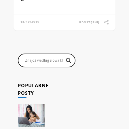
15/10/2019
UDOSTĘPNIJ
POPULARNE
POSTY
Jak
rodzice
mogą
zarabiać,